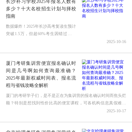
长沙补习学校2025年报名人数有
量，...
多少？十大名校招生计划与择校
指南
数据爆炸！2025年长沙高考复读生预计
突破1.5万，但超60%考生因错过头部
校黄金窗口，痛失调分资源！据教育局
2025-10-16
统计，精准匹配招生计划=冲刺效率提
升38%+本科录取率翻倍深...
厦门考研集训营便宜报名确认时
间是几号啊如何查询最准确？
2025年最新权威时间表、报名流
程与省钱攻略全解析
厦门的考研学子们，是不是正在为集训营的报名确认时间而焦头烂
额？特别是想找到性价比高的便宜课程，可各机构信息真假难辨
——到底厦门考研集训营便宜报名确认时间是几号啊？如何避免...
2025-10-17