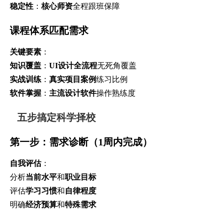
稳定性
：
核心师资
全程跟班保障
课程体系匹配需求
关键要素
：
知识覆盖
：
UI设计全流程
无死角覆盖
实战训练
：
真实项目案例
练习比例
软件掌握
：
主流设计软件
操作熟练度
五步搞定科学择校
第一步：需求诊断（1周内完成）
自我评估
：
分析
当前水平
和
职业目标
评估
学习习惯
和
自律程度
明确
经济预算
和
特殊需求