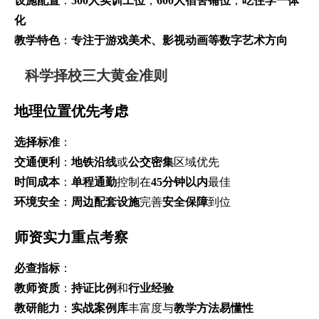
设施配置
：
500人实训工位
，
600人宿舍铺位
，
吃住学一体
化
教学特色
：
专注于游戏美术、影视动画等数字艺术方向
科学择校三大黄金准则
地理位置优先考虑
选择标准
：
交通便利
：
地铁沿线
或
公交密集
区域优先
时间成本
：
单程通勤
控制在
45分钟以内
最佳
环境安全
：
周边配套设施
完善
安全保障
到位
师资实力重点考察
必查指标
：
教师资质
：
持证比例
和
行业经验
教研能力
：
实战案例库
丰富度与
教学方法易懂性