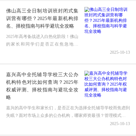
三封闭补习培训机构寄宿基地哪家真
佛山高三全日制培训班封闭式集
正...
训营有哪些？2025年最新机构排
名、择校指南与科学避坑全攻略
2025年高考备战进入白热化阶段！佛山
的家长和同学们是否正在焦急地搜
索"高三全日制培训班封闭式集训营有
2025-10-13
哪些"的靠谱答案？面对市场上琳琅满
目的选择和各具特色的宣传，许多家
嘉兴高中全托辅导学校三大公办
庭...
机构特色对比如何查询？2025年
权威评测、择校指南与避坑全攻
略
嘉兴的高中学生和家长们，是否正在为选择全托辅导学校而焦虑到
失眠？面对市场上众多的公办机构，哪家师资最强？管理模式最科
学？提分效果最真实？性价比最高？作为一名深耕教育领域1...
2025-10-13