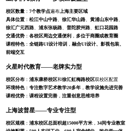
校区数量
：
7个教学点
遍布
上海主要区域
具体位置
：
松江中山中路
、
徐汇华山路
、
黄浦山东中路
、
徐汇广元西路
、
浦东张杨路
、
普陀胶州路
、
虹口花园路
交通优势
：
各校区周边交通便利
，
多位于商圈或教育圈
课程特色
：
全链路UI设计培训
，
融合UI设计、影视包装、
前端交互
火星时代教育——老牌实力型
校区分布
：
浦东康桥校区
和
徐汇虹梅路校区
双校区配置
环境特色
：
专注数字艺术教学20多年
，
教学设施先进完善
课程优势
：
课程设置完善
，
注重创意思维培养
上海波普星——专业专注型
校区规模
：
浦东校区总面积超15000平方米
，
34间专业教室