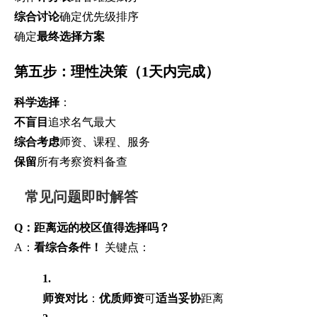
综合讨论
确定优先级排序
确定
最终选择方案
第五步：理性决策（1天内完成）
科学选择
：
不盲目
追求名气最大
综合考虑
师资、课程、服务
保留
所有考察资料备查
常见问题即时解答
Q：距离远的校区值得选择吗？
A：
看综合条件！
关键点：
1.
师资对比
：
优质师资
可
适当妥协
距离