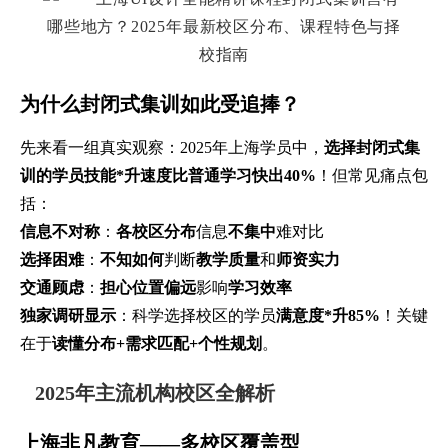
为什么封闭式集训如此受追捧？
先来看一组真实观察：2025年上海学员中，
选择封闭式集
训的学员技能*升速度比普通学习快出40%
！但常见痛点包
括：
信息不对称
：
各校区分布
信息
不集中
难对比
选择困难
：
不知如何
判断
教学质量
和
师资实力
交通顾虑
：
担心位置偏远
影响
学习效率
独家调研显示
：科学选择校区的学员
满意度*升85%
！关键
在于
读懂分布+需求匹配+个性规划
。
2025年主流机构校区全解析
上海非凡教育——多校区覆盖型