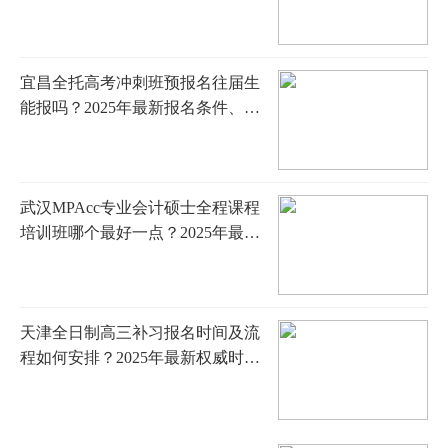
名、择校指南与面试准备全攻略
宜昌全托高考冲刺班预报名往届生
能报吗？2025年最新报名条件、所
需材料与特殊流程全解析
武汉MPAcc专业会计硕士全程课程
培训班哪个最好一点？2025年最新
排名解析与择校指南
天津全日制高三补习报名时间及流
程如何安排？2025年最新权威时间
表、详细步骤解读与科学择校全攻
略