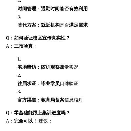
2.
时间管理
：
通勤时间
能否
有效利用
3.
替代方案
：
就近机构
是否
满足需求
Q：如何验证校区宣传真实性？
A：
三招验真
：
1.
实地暗访
：
随机观察
课堂实况
2.
往届求证
：
毕业学员
口碑验证
3.
官方渠道
：
教育局备案
信息核对
Q：零基础能跟上集训进度吗？
A：
完全可以！
建议：