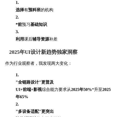
1.
选择
有
预科班
的机构
2.
*前
预习
基础知识
3.
利用
课后
辅导资源
补差
2025年UI设计新趋势独家洞察
作为行业观察者，我发现两大变化：
1.
"全链路设计"更普及
UI+前端+影视
综合能力要求从
2025年50%
*升至
2025
年65%
2.
"多设备适配"更突出